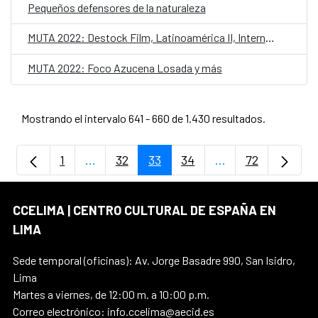
Pequeños defensores de la naturaleza
MUTA 2022: Destock Film, Latinoamérica II, Internacional II
MUTA 2022: Foco Azucena Losada y más
Mostrando el intervalo 641 - 660 de 1.430 resultados.
1
...
32
33
34
...
72
Página
Páginas intermedias Use TAB para despla
Página
Página
Página
Páginas intermedi
Página
CCELIMA | CENTRO CULTURAL DE ESPAÑA EN
LIMA
Sede temporal (oficinas): Av. Jorge Basadre 990, San Isidro,
Lima
Martes a viernes, de 12:00 m. a 10:00 p.m.
Correo electrónico: info.ccelima@aecid.es