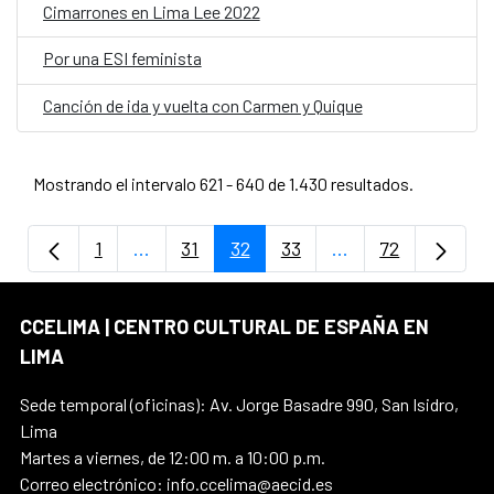
Cimarrones en Lima Lee 2022
Por una ESI feminista
Canción de ida y vuelta con Carmen y Quique
Mostrando el intervalo 621 - 640 de 1.430 resultados.
1
...
31
32
33
...
72
Página
Páginas intermedias Use TAB para despla
Página
Página
Página
Páginas intermedi
Página
CCELIMA | CENTRO CULTURAL DE ESPAÑA EN
LIMA
Sede temporal (oficinas): Av. Jorge Basadre 990, San Isidro,
Lima
Martes a viernes, de 12:00 m. a 10:00 p.m.
Correo electrónico: info.ccelima@aecid.es