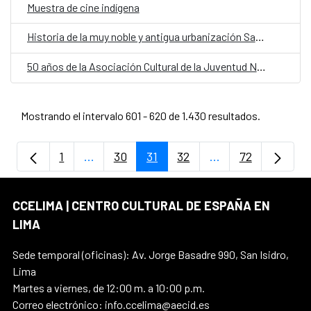
Muestra de cine indígena
Historia de la muy noble y antigua urbanización Santa Beatriz
50 años de la Asociación Cultural de la Juventud Negra Peruana
Mostrando el intervalo 601 - 620 de 1.430 resultados.
1
...
30
31
32
...
72
Página
Páginas intermedias Use TAB para despla
Página
Página
Página
Páginas intermedi
Página
CCELIMA | CENTRO CULTURAL DE ESPAÑA EN
LIMA
Sede temporal (oficinas): Av. Jorge Basadre 990, San Isidro,
Lima
Martes a viernes, de 12:00 m. a 10:00 p.m.
Correo electrónico: info.ccelima@aecid.es