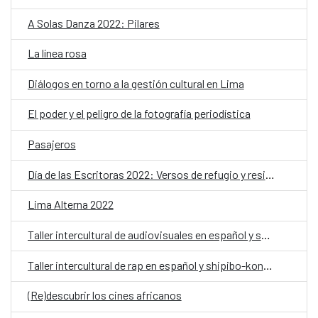
A Solas Danza 2022: Pilares
La línea rosa
Diálogos en torno a la gestión cultural en Lima
El poder y el peligro de la fotografía periodística
Pasajeros
Día de las Escritoras 2022: Versos de refugio y resistencia
Lima Alterna 2022
Taller intercultural de audiovisuales en español y shipibo-konibo. Selección
Taller intercultural de rap en español y shipibo-konibo. Selección
(Re)descubrir los cines africanos