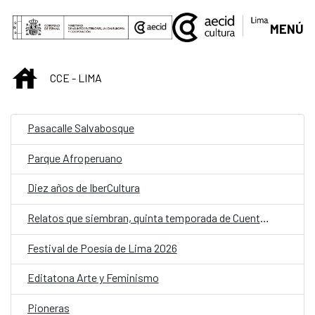
Saltar al contenido principal
MENÚ
INICIO
CCE - LIMA
Pasacalle Salvabosque
Parque Afroperuano
Diez años de IberCultura
Relatos que siembran, quinta temporada de Cuentos en Red
Festival de Poesía de Lima 2026
Editatona Arte y Feminismo
Pioneras