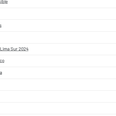
ible
s
y Lima Sur 2024
ico
a