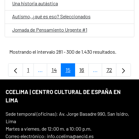
Una historia autástica
Autismo, ¿qué es eso? Seleccionados
Jornada de Pensamiento Urgente #1
Mostrando el intervalo 281 - 300 de 1.430 resultados.
1
...
14
15
16
...
72
Página
Páginas intermedias Use TAB para despla
Página
Página
Página
Páginas intermedi
Página
CCELIMA | CENTRO CULTURAL DE ESPAÑA EN
LIMA
Sede temporal (oficinas): Av. Jorge Basadre 990, San Isidro,
Lima
Martes a viernes, de 12:00 m. a 10:00 p.m.
Correo electrónico: info.ccelima@aecid.es