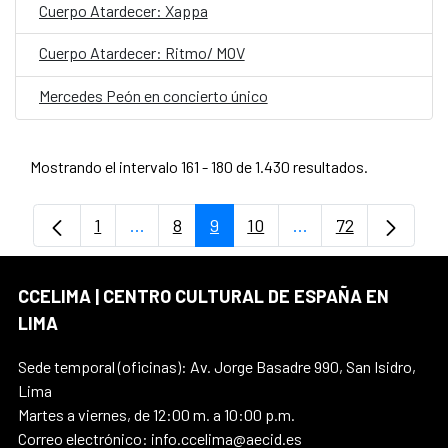
Cuerpo Atardecer: Xappa
Cuerpo Atardecer: Ritmo/ MOV
Mercedes Peón en concierto único
Mostrando el intervalo 161 - 180 de 1.430 resultados.
1
...
8
9
10
...
72
Página
Páginas intermedias Use TAB para despl
Página
Página
Página
Páginas intermedia
Página
CCELIMA | CENTRO CULTURAL DE ESPAÑA EN
LIMA
Sede temporal (oficinas): Av. Jorge Basadre 990, San Isidro,
Lima
Martes a viernes, de 12:00 m. a 10:00 p.m.
Correo electrónico: info.ccelima@aecid.es