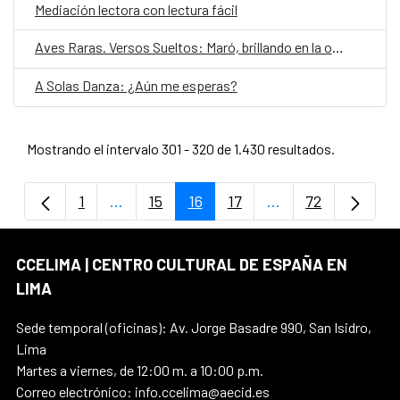
Mediación lectora con lectura fácil
Aves Raras. Versos Sueltos: Maró, brillando en la oscuridad
A Solas Danza: ¿Aún me esperas?
Mostrando el intervalo 301 - 320 de 1.430 resultados.
1
...
15
16
17
...
72
Página
Páginas intermedias Use TAB para despla
Página
Página
Página
Páginas intermedi
Página
CCELIMA | CENTRO CULTURAL DE ESPAÑA EN
LIMA
Sede temporal (oficinas): Av. Jorge Basadre 990, San Isidro,
Lima
Martes a viernes, de 12:00 m. a 10:00 p.m.
Correo electrónico: info.ccelima@aecid.es