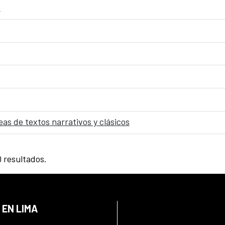
o
s de textos narrativos y clásicos
0 resultados.
 EN LIMA