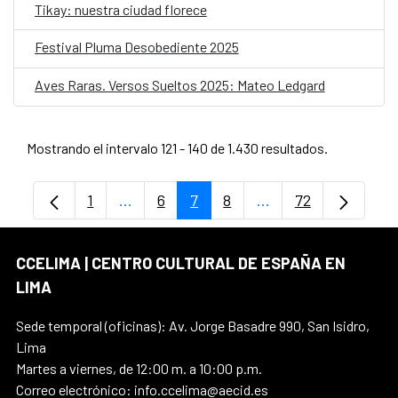
Tikay: nuestra ciudad florece
Festival Pluma Desobediente 2025
Aves Raras. Versos Sueltos 2025: Mateo Ledgard
Mostrando el intervalo 121 - 140 de 1.430 resultados.
1
...
6
7
8
...
72
Página
Páginas intermedias Use TAB para despl
Página
Página
Página
Páginas intermedia
Página
CCELIMA | CENTRO CULTURAL DE ESPAÑA EN
LIMA
Sede temporal (oficinas): Av. Jorge Basadre 990, San Isidro,
Lima
Martes a viernes, de 12:00 m. a 10:00 p.m.
Correo electrónico: info.ccelima@aecid.es