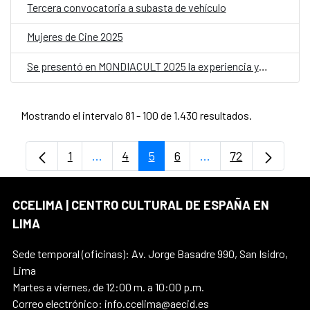
Tercera convocatoria a subasta de vehículo
Mujeres de Cine 2025
Se presentó en MONDIACULT 2025 la experiencia y actualidad de la Estrategia C+D de la Cooperación Española
Mostrando el intervalo 81 - 100 de 1.430 resultados.
1
...
4
5
6
...
72
Página
Páginas intermedias Use TAB para despl
Página
Página
Página
Páginas intermedia
Página
CCELIMA | CENTRO CULTURAL DE ESPAÑA EN
LIMA
Sede temporal (oficinas): Av. Jorge Basadre 990, San Isidro,
Lima
Martes a viernes, de 12:00 m. a 10:00 p.m.
Correo electrónico: info.ccelima@aecid.es