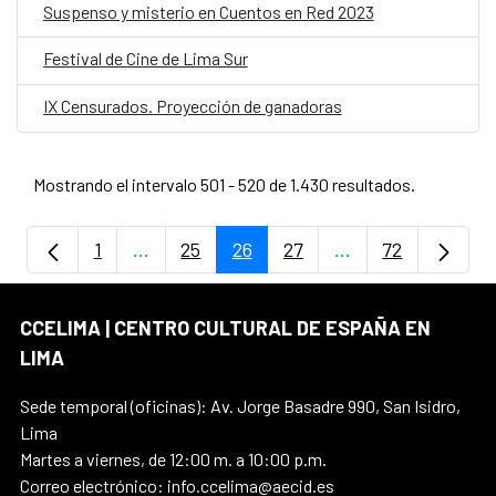
Suspenso y misterio en Cuentos en Red 2023
Festival de Cine de Lima Sur
IX Censurados. Proyección de ganadoras
Mostrando el intervalo 501 - 520 de 1.430 resultados.
1
...
25
26
27
...
72
Página
Páginas intermedias Use TAB para despla
Página
Página
Página
Páginas intermedi
Página
CCELIMA | CENTRO CULTURAL DE ESPAÑA EN
LIMA
Sede temporal (oficinas): Av. Jorge Basadre 990, San Isidro,
Lima
Martes a viernes, de 12:00 m. a 10:00 p.m.
Correo electrónico: info.ccelima@aecid.es