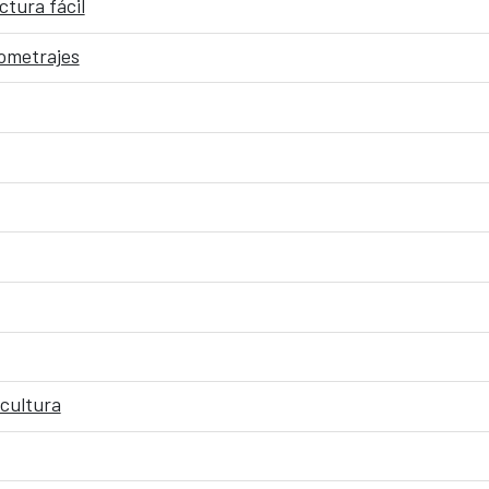
ctura fácil
tometrajes
cultura