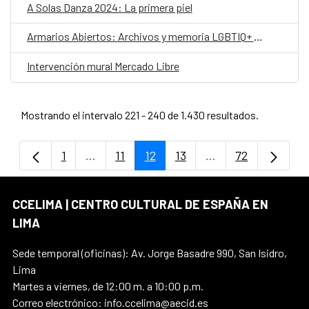
A Solas Danza 2024: La primera piel
Armarios Abiertos: Archivos y memoria LGBTIQ+ en Iberoamérica
Intervención mural Mercado Libre
Mostrando el intervalo 221 - 240 de 1.430 resultados.
1
...
11
12
13
...
72
Página
Páginas intermedias Use TAB para despla
Página
Página
Página
Páginas intermedi
Página
CCELIMA | CENTRO CULTURAL DE ESPAÑA EN
LIMA
Sede temporal (oficinas): Av. Jorge Basadre 990, San Isidro,
Lima
Martes a viernes, de 12:00 m. a 10:00 p.m.
Correo electrónico: info.ccelima@aecid.es