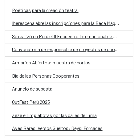
Poéticas para la creación teatral
Iberescena abre las inscripciones para la Beca Magaly Muguercia 2025-2027
Se realizó en Perú el II Encuentro Internacional de Comunicadores de la Amazonía
Convocatoria de responsable de proyectos de cooperación de AECID
Armarios Abiertos: muestra de cortos
Día de las Personas Cooperantes
Anuncio de subasta
OutFest Perú 2025
Zezé el limpiabotas por las calles de Lima
Aves Raras. Versos Sueltos: Deysi Forcades