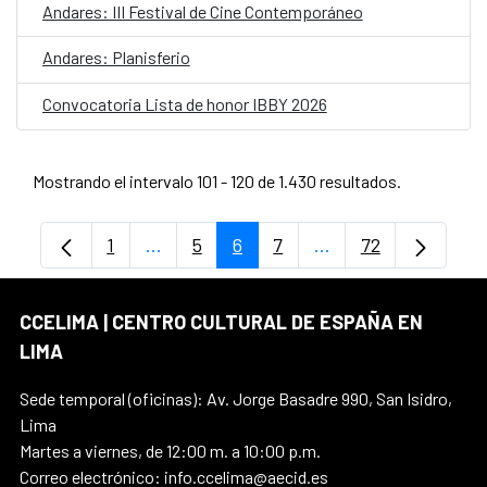
Andares: III Festival de Cine Contemporáneo
Andares: Planisferio
Convocatoria Lista de honor IBBY 2026
Mostrando el intervalo 101 - 120 de 1.430 resultados.
1
...
5
6
7
...
72
Página
Páginas intermedias Use TAB para despl
Página
Página
Página
Páginas intermedia
Página
CCELIMA | CENTRO CULTURAL DE ESPAÑA EN
LIMA
Sede temporal (oficinas): Av. Jorge Basadre 990, San Isidro,
Lima
Martes a viernes, de 12:00 m. a 10:00 p.m.
Correo electrónico: info.ccelima@aecid.es