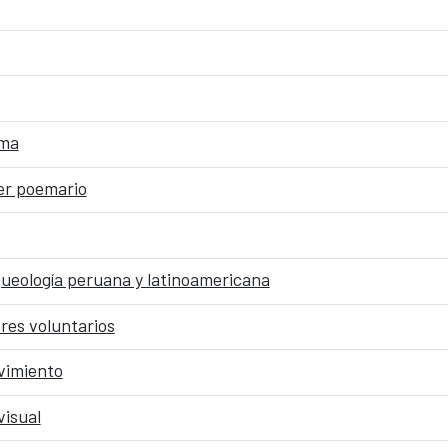
ima
er poemario
queología peruana y latinoamericana
res voluntarios
vimiento
visual