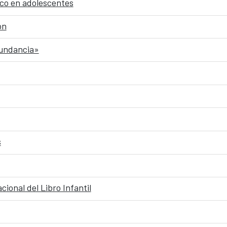
ico en adolescentes
ón
bundancia»
s
cional del Libro Infantil