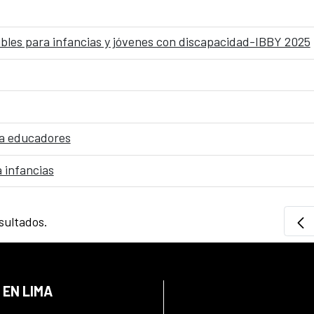
sibles para infancias y jóvenes con discapacidad-IBBY 2025
ra educadores
a infancias
sultados.
 EN LIMA