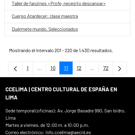
Taller de fanzines «Profe, necesito descansar»
Cuerpo Atardecer: clase maestra
Duérmete mundo. Seleccionados
Mostrando el intervalo 201 - 220 de 1.430 resultados.
1
...
10
11
12
...
72
Página
Páginas intermedias Use TAB para despla
Página
Página
Página
Páginas intermedi
Página
CCELIMA | CENTRO CULTURAL DE ESPAÑA EN
LIMA
Sede temporal (oficinas): Av. Jorge Basadre 990, San Isidro,
Lima
Martes a viernes, de 12:00 m. a 10:00 p.m.
Correo electrónico: info.ccelima@aecid.es