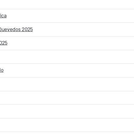
ica
 Quevedos 2025
2025
do