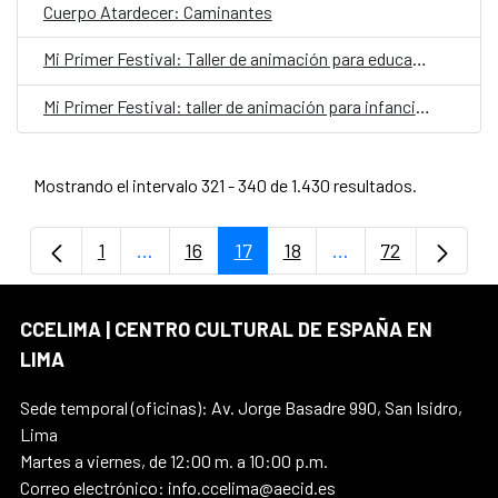
Cuerpo Atardecer: Caminantes
Mi Primer Festival: Taller de animación para educadores
Mi Primer Festival: taller de animación para infancias
Mostrando el intervalo 321 - 340 de 1.430 resultados.
1
...
16
17
18
...
72
Página
Páginas intermedias Use TAB para despla
Página
Página
Página
Páginas intermedi
Página
CCELIMA | CENTRO CULTURAL DE ESPAÑA EN
LIMA
Sede temporal (oficinas): Av. Jorge Basadre 990, San Isidro,
Lima
Martes a viernes, de 12:00 m. a 10:00 p.m.
Correo electrónico: info.ccelima@aecid.es