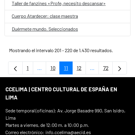
Taller de fanzines «Profe, necesito descansar»
Cuerpo Atardecer: clase maestra
Duérmete mundo. Seleccionados
Mostrando el intervalo 201 - 220 de 1.430 resultados.
1
...
10
11
12
...
72
Página
Páginas intermedias Use TAB para despla
Página
Página
Página
Páginas intermedi
Página
CCELIMA | CENTRO CULTURAL DE ESPAÑA EN
LIMA
Sede temporal (oficinas): Av. Jorge Basadre 990, San Isidro,
Lima
Martes a viernes, de 12:00 m. a 10:00 p.m.
Correo electrónico: info.ccelima@aecid.es