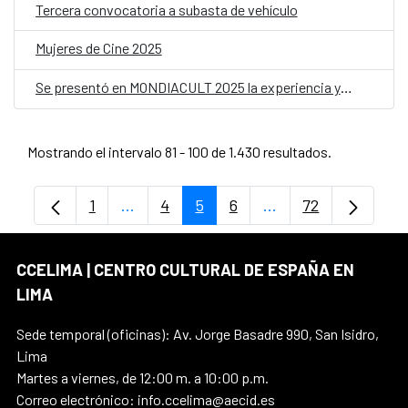
Tercera convocatoria a subasta de vehículo
Mujeres de Cine 2025
Se presentó en MONDIACULT 2025 la experiencia y actualidad de la Estrategia C+D de la Cooperación Española
Mostrando el intervalo 81 - 100 de 1.430 resultados.
1
...
4
5
6
...
72
Página
Páginas intermedias Use TAB para despl
Página
Página
Página
Páginas intermedia
Página
CCELIMA | CENTRO CULTURAL DE ESPAÑA EN
LIMA
Sede temporal (oficinas): Av. Jorge Basadre 990, San Isidro,
Lima
Martes a viernes, de 12:00 m. a 10:00 p.m.
Correo electrónico: info.ccelima@aecid.es