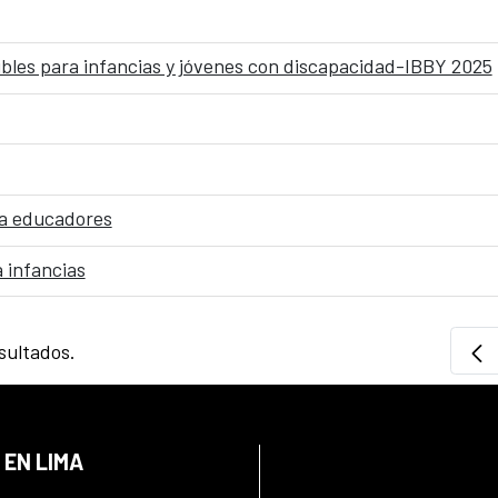
sibles para infancias y jóvenes con discapacidad-IBBY 2025
ra educadores
a infancias
sultados.
 EN LIMA