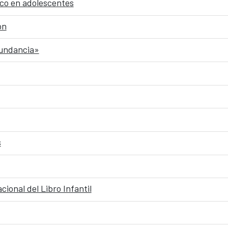
ico en adolescentes
ón
bundancia»
s
cional del Libro Infantil