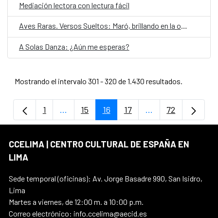
Mediación lectora con lectura fácil
Aves Raras. Versos Sueltos: Maró, brillando en la oscuridad
A Solas Danza: ¿Aún me esperas?
Mostrando el intervalo 301 - 320 de 1.430 resultados.
1
...
15
16
17
...
72
Página
Páginas intermedias Use TAB para despla
Página
Página
Página
Páginas intermedi
Página
CCELIMA | CENTRO CULTURAL DE ESPAÑA EN
LIMA
Sede temporal (oficinas): Av. Jorge Basadre 990, San Isidro,
Lima
Martes a viernes, de 12:00 m. a 10:00 p.m.
Correo electrónico: info.ccelima@aecid.es