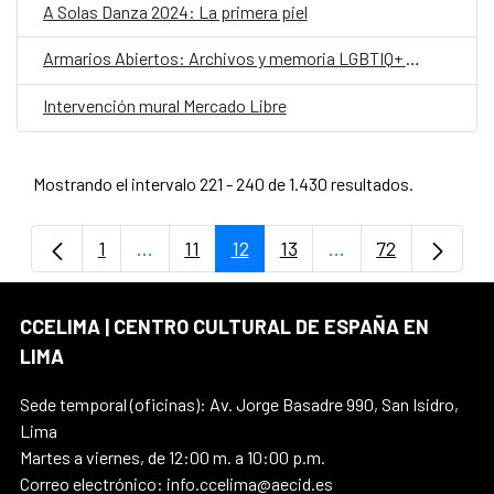
A Solas Danza 2024: La primera piel
Armarios Abiertos: Archivos y memoria LGBTIQ+ en Iberoamérica
Intervención mural Mercado Libre
Mostrando el intervalo 221 - 240 de 1.430 resultados.
1
...
11
12
13
...
72
Página
Páginas intermedias Use TAB para despla
Página
Página
Página
Páginas intermedi
Página
CCELIMA | CENTRO CULTURAL DE ESPAÑA EN
LIMA
Sede temporal (oficinas): Av. Jorge Basadre 990, San Isidro,
Lima
Martes a viernes, de 12:00 m. a 10:00 p.m.
Correo electrónico: info.ccelima@aecid.es