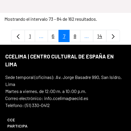
Mostrando el intervalo 73 - 84 de 162 resultados.
1
...
6
7
8
...
14
Página
Páginas intermedias Use TAB para despl
Página
Página
Página
Páginas intermedia
Página
CCELIMA | CENTRO CULTURAL DE ESPAÑA EN
LIMA
Sede temporal (oficinas): Av. Jorge Basadre 990, San Isidro,
Lima
Martes a viernes, de 12:00 m. a 10:00 p.m.
Correo electrónico: info.ccelima@aecid.es
Teléfono: (51) 330-0412
CCE
PARTICIPA