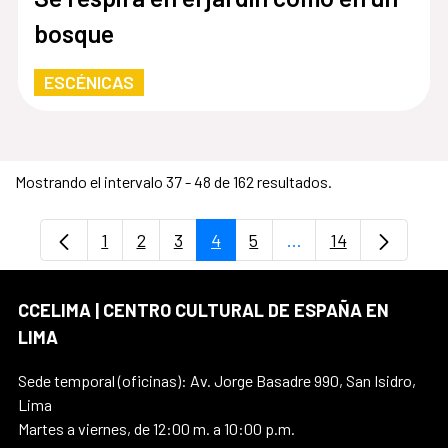
bosque
ESCÉNICAS
Mostrando el intervalo 37 - 48 de 162 resultados.
1
2
3
4
5
...
14
Página
Página
Página
Página
Página
Páginas intermedias
Página
CCELIMA | CENTRO CULTURAL DE ESPAÑA EN
LIMA
Sede temporal (oficinas): Av. Jorge Basadre 990, San Isidro,
Lima
Martes a viernes, de 12:00 m. a 10:00 p.m.