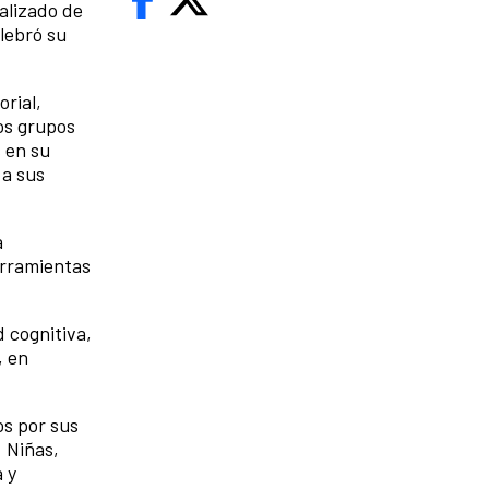
alizado de
lebró su
orial,
los grupos
 en su
 a sus
a
herramientas
 cognitiva,
, en
os por sus
. Niñas,
 y