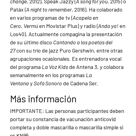
change
, 2012), Speak Jazzy (
A song for you
, 2015) o
Patáx (
A night to remember
, 2016). Ha colaborado
en varios programas de tv (
Acapela en
Cero
,
Vermú
en Movistar Plus) y radio (
Anda ya!
en
Los40). Actualmente compagina la presentación
de su último disco
Cantando a las poetas del
27
con su trío de jazz Puro Gershwin, entre otras
agrupaciones ocasionales. Es entrenadora vocal
del programa
La Voz Kids
de Antena 3, y colabora
semanalmente en los programas
La
Ventana
y
Sofá Sonoro
de Cadena Ser.
Más información
IMPORTANTE: Las personas participantes deben
portar su constancia de vacunación anticovid
completa y doble mascarilla o mascarilla simple si
es KN95.