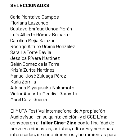
SELECCIONADXS
Carla Montalvo Campos
Floriana Lazzaneo
Gustavo Enrique Ochoa Morán
Luis Alberto Gómez Boluarte
Carolina Mejía Salazar
Rodrigo Arturo Urbina González
Sara La Torre Davila
Jessica Rivera Martinez
Belén Gómez de la Torre
Krizia Zurita Martinez
Manuel José Zuluaga Pérez
Karla Zorrilla
Adriana Miyagusuku Nakamoto
Víctor Augusto Mendívil Garavito
Marel Coral Guerra
El
MUTA Festival Internacional de Apropiación
Audiovisual
, en su quinta edición, y el CCE Lima
convocaron al
taller Cine-Zine
con la finalidad de
proveer a cineastas, artistas, editores y personas
interesadas, de conocimientos y herramientas para