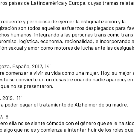
ros países de Latinoamérica y Europa, cuyas tramas relatan
recuente y perniciosa de ejercer la estigmatización y la
ogización son todos aquellos esfuerzos desplegados para fav
chos humanos, integrando a las personas trans como tran
promiso, logística, economía, racionalidad; e incorporando
ación sexual y amor como motores de lucha ante las desigua
goza, España, 2017, 14’
re comenzar a vivir su vida como una mujer. Hoy, su mejor a
fiesta se convierte en un desastre cuando nadie aparece, en
 que no se presentaron.
 2019, 11’
ara poder pagar el tratamiento de Alzheimer de su madre.
7, 9
ero ella no se siente cómoda con el género que se le ha sid
o algo que no es y comienza a intentar huir de los roles que