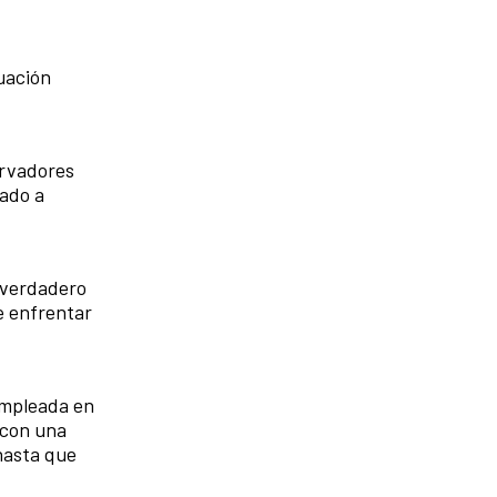
uación
ervadores
gado a
 verdadero
e enfrentar
empleada en
 con una
hasta que