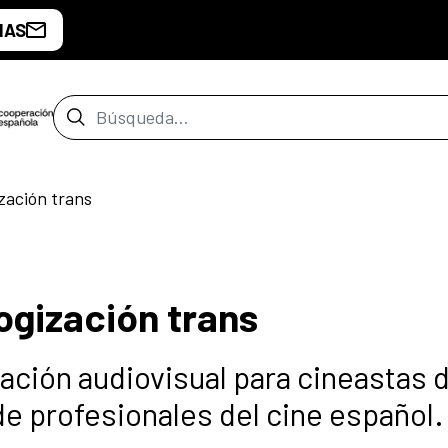
IAS
Barra de búsqueda
zación trans
ogización trans
ación audiovisual para cineastas 
e profesionales del cine español.