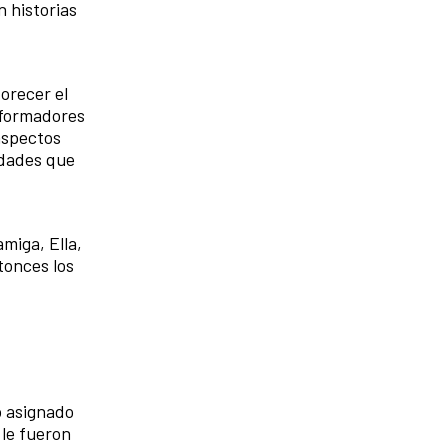
 historias
orecer el
sformadores
 aspectos
ldades que
miga, Ella,
tonces los
o asignado
 le fueron