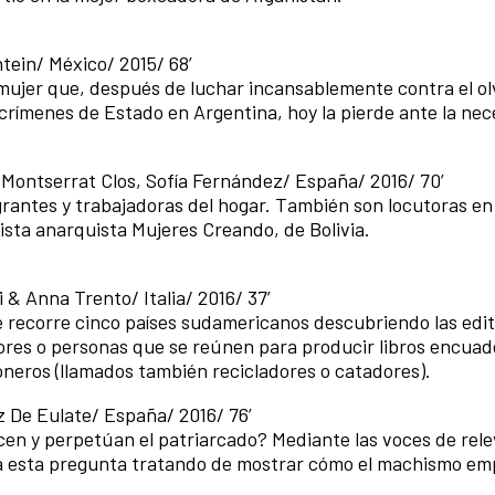
htein/ México/ 2015/ 68’
ujer que, después de luchar incansablemente contra el ol
os crímenes de Estado en Argentina, hoy la pierde ante la ne
 Montserrat Clos, Sofía Fernández/ España/ 2016/ 70’
grantes y trabajadoras del hogar. También son locutoras en
ista anarquista Mujeres Creando, de Bolivia.
 & Anna Trento/ Italia/ 2016/ 37’
 recorre cinco países sudamericanos descubriendo las edit
ores o personas que se reúnen para producir libros encua
neros (llamados también recicladores o catadores).
ez De Eulate/ España/ 2016/ 76’
en y perpetúan el patriarcado? Mediante las voces de rel
 a esta pregunta tratando de mostrar cómo el machismo e