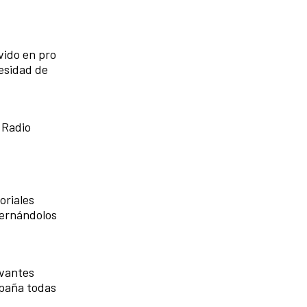
vido en pro
cesidad de
 Radio
oriales
dernándolos
evantes
mpaña todas