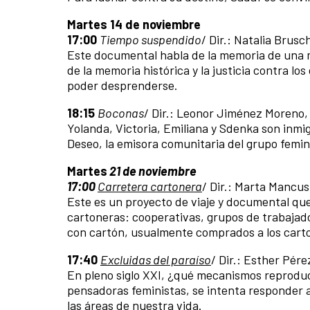
Martes 14 de noviembre
17:00
Tiempo suspendido
/ Dir.: Natalia Brusc
Este documental habla de la memoria de una m
de la memoria histórica y la justicia contra l
poder desprenderse.
18:15
Boconas
/ Dir.: Leonor Jiménez Moreno,
Yolanda, Victoria, Emiliana y Sdenka son inmi
Deseo, la emisora comunitaria del grupo femin
Martes
21 de noviembre
17:00
Carretera cartonera
/ Dir.: Marta Mancusi
Este es un proyecto de viaje y documental que
cartoneras: cooperativas, grupos de trabajad
con cartón, usualmente comprados a los carto
17:40
Excluidas del paraíso
/ Dir.: Esther Pér
En pleno siglo XXI, ¿qué mecanismos reproduc
pensadoras feministas, se intenta responder
las áreas de nuestra vida.