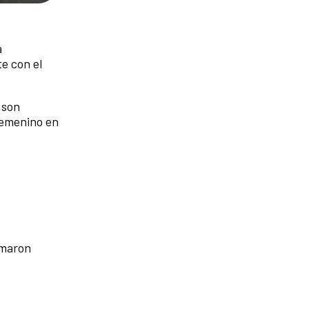
a
e con el
 son
femenino en
omaron