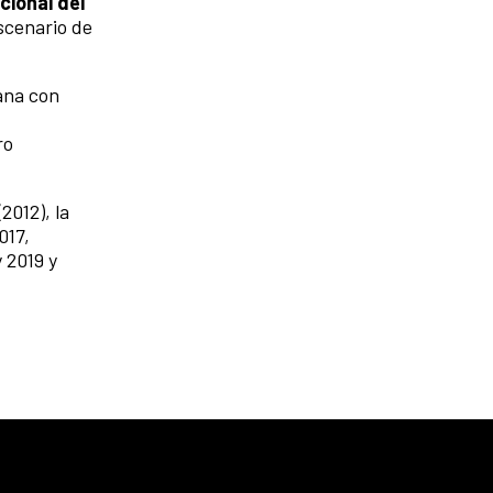
cional del
escenario de
ana con
ro
(2012), la
017,
 2019 y