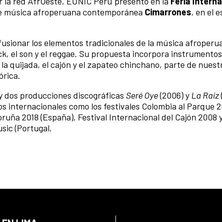
r la red AfrOeste, EUNIC Perú presentó en la
Feria Interna
 de música afroperuana contemporánea
Cimarrones
, en el 
fusionar los elementos tradicionales de la música afroperu
ck, el son y el reggae. Su propuesta incorpora instrumentos
 la quijada, el cajón y el zapateo chinchano, parte de nuest
órica.
y dos producciones discográficas
Seré Oye
(2006) y
La Raíz
 internacionales como los festivales Colombia al Parque 2
uña 2018 (España), Festival Internacional del Cajón 2008 y
sic (Portugal.