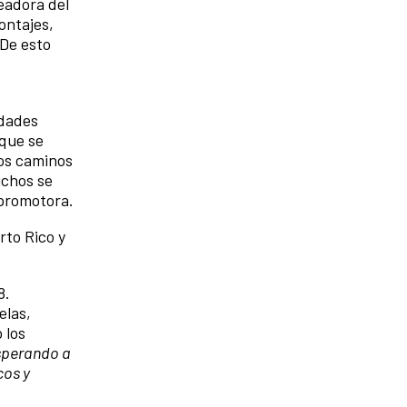
readora del
ontajes,
 De esto
idades
 que se
sos caminos
uchos se
 promotora.
rto Rico y
8.
elas,
 los
perando a
cos y