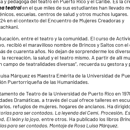
a y pedagoga del teatro en Puerto Rico y el Caribe. Es la c
na teatral
en el que miles de sus estudiantes han llevado m
cénicos, escuelas, centros de salud y otros muchos lugares.
024 en el contexto del Encuentro de Mujeres Creadoras y
yachkani.
educación, entre el teatro y la comunidad. El curso de Activ
o, recibió el maravilloso nombre de Brincos y Saltos con el
más de cuarenta años. No dejan de sorprenderme los diver
a recreación, la salud y el teatro mismo. A partir de allí m
n campo de teatralidades diversas”, recuerda su gestora y
uisa Márquez es Maestra Emérita de la Universidad de Pue
ión Puertorriqueña de las Humanidades.
amento de Teatro de la Universidad de Puerto Rico en 197
vidades Dramáticas, a través del cual ofrece talleres en escu
arios, refugios de mujeres, hogares de ancianos. Ha dirigido
torias para ser contadas
,
La leyenda del Cemí
,
Procesión
,
Es
ad
,
El león y la joya
, entre otros. Ha publicado los libros
Brin
rias para ser contadas. Montaje de Rosa Luisa Márquez
.