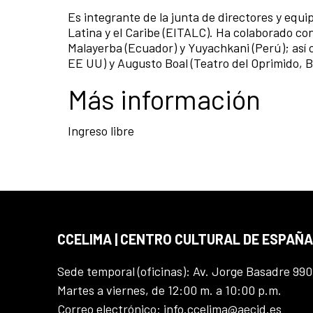
Es integrante de la junta de directores y equ
Latina y el Caribe (EITALC). Ha colaborado con
Malayerba (Ecuador) y Yuyachkani (Perú); así
EE UU) y Augusto Boal (Teatro del Oprimido, Br
Más información
Ingreso libre
CCELIMA | CENTRO CULTURAL DE ESPAÑA
Sede temporal (oficinas): Av. Jorge Basadre 990
Martes a viernes, de 12:00 m. a 10:00 p.m.
Correo electrónico: info.ccelima@aecid.es