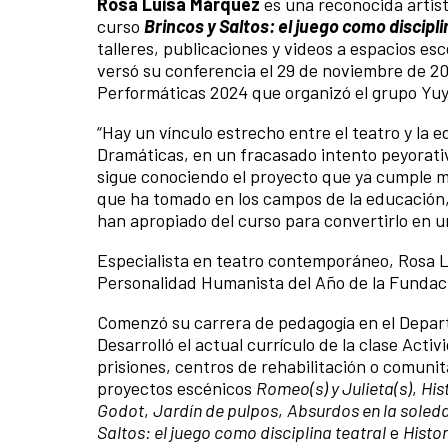
Rosa Luisa Márquez
es una reconocida artist
curso
Brincos y Saltos: el juego como discipli
talleres, publicaciones y videos a espacios es
versó su conferencia el 29 de noviembre de 2
Performáticas 2024 que organizó el grupo Yu
“Hay un vínculo estrecho entre el teatro y la 
Dramáticas, en un fracasado intento peyorativ
sigue conociendo el proyecto que ya cumple 
que ha tomado en los campos de la educación, l
han apropiado del curso para convertirlo en u
Especialista en teatro contemporáneo, Rosa L
Personalidad Humanista del Año de la Fundac
Comenzó su carrera de pedagogía en el Depart
Desarrolló el actual currículo de la clase Acti
prisiones, centros de rehabilitación o comunit
proyectos escénicos
Romeo(s) y Julieta(s)
,
His
Godot
,
Jardín de pulpos
,
Absurdos en la soled
Saltos: el juego como disciplina teatral
e
Histo