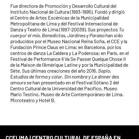
Fue directora de Promoción y Desarrollo Cultural del
Instituto Nacional de Cultura (1993-1995). Fundó y dirigió
el Centro de Artes Escénicas de la Municipalidad
Metropolitana de Lima y del Festival Internacional de
Danza y Teatro de Lima (1997-20039). Sus proyectos
Tu
cuerpo/ el mío
,
Benedictas
,
Jardines
y
Paraíso
han sido
producidos por el Museo Nacional Reina Sofía, el CCE y la
Fundación Prince Claus en Lima; en Barcelona, por los
centros de danza La Caldera y La Poderosa; en París, en el
Festival de Performance Il Va Se Passer Quelque Chose II
de la Maison de l’Amérique Latine y por la Municipalidad de
Sète. Sus últimas creaciones del año 2016,
Soplo
,
E
studios de forma y color
,
Sin nombre
y
Le dinner des
amours
se han presentado en el Festival Sótano 2 del
Centro Cultural de la Universidad del Pacífico, Museo
Mario Testino, Museo de Arte Contemporáneo de Lima,
Microteatro y Hotel B.
CCELIMA | CENTRO CULTURAL DE ESPAÑA EN