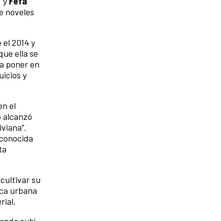
; y
Fefa
de noveles
 el 2014 y
que ella se
ra poner en
uicios y
en el
o alcanzó
iviana”.
econocida
ta
cultivar su
ica urbana
rial.
uando subí