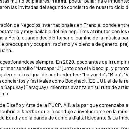
stas multidisciplinares,
Yanna
, poeta, bailarina e influente
fueron las invitadas del segundo concierto de nuestro ciclo 
ación de Negocios Internacionales en Francia, donde entre
estatario y muy bailable del hip hop. Tres atributos con los 
rno a Perú, cuando decidió tomar el camino de la música pa
e le preocupan y ocupan: racismo y violencia de género, prej
ruana.
ogestionándose siempre. En 2020, poco antes de irrumpir 
primer sencillo “Marcaperú” junto con el videoclip, y pront
guieron otros igual de contundentes: “La vuelta”, “Miau”, “V
 conciertos y festivales como Bodyhack (EE UU), el de la r
ba Sapukay (Paraguay), mientras avanza en su ruta de artis
xima.
de Diseño y Arte de la PUCP. Allí, a la par que comenzaba a 
escubrió el
beatbox
que la condujo a involucrarse en la mús
e Edad y de la banda de cumbia digital Elegante & La Impe
e le provocaba componer sus propios temas y cantar rap. “C