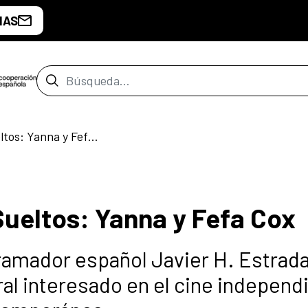
IAS
Barra de búsqueda
Aves Raras. Versos Sueltos: Yanna y Fefa Cox
Sueltos: Yanna y Fefa Cox
gramador español Javier H. Estrada
ral interesado en el cine independ