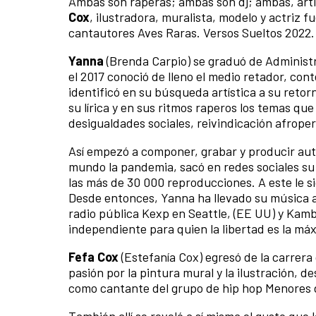
Ambas son raperas; ambas son dj; ambas, arti
Cox
, ilustradora, muralista, modelo y actriz 
cantautores Aves Raras. Versos Sueltos 2022.
Yanna
(Brenda Carpio) se graduó de Administr
el 2017 conoció de lleno el medio retador, cont
identificó en su búsqueda artística a su reto
su lírica y en sus ritmos raperos los temas qu
desigualdades sociales, reivindicación afrope
Así empezó a componer, grabar y producir aut
mundo la pandemia, sacó en redes sociales su 
las más de 30 000 reproducciones. A este le si
Desde entonces, Yanna ha llevado su música a
radio pública Kexp en Seattle, (EE UU) y Kam
independiente para quien la libertad es la má
Fefa Cox
(Estefanía Cox) egresó de la carrera 
pasión por la pintura mural y la ilustración, d
como cantante del grupo de hip hop Menores d
También allí se reveló a sí misma el gusto qu