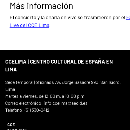
Más información
El concierto y la charla en vivo se trasmitieron por el
F
Live del CCE Lima
.
CCELIMA | CENTRO CULTURAL DE ESPAÑA EN
LIMA
Sede temporal (oficinas): Av. Jorge Basadre 990, San Isidro,
Lima
Martes a viernes, de 12:00 m. a 10:00 p.m.
Correo electrónico: info.ccelima@aecid.es
Teléfono: (51) 330-0412
CCE