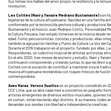
Sus temas nos hablan del amor propio, la resiliencia y la ternu
revolución.
Les Cotités (Nani y Yanaire Medrano Bustamante)
son hij
legatarias de la cultura afroperuana. Nacidas en una familia art
conformada por la reconocida gestora cultural y productora N
Bustamante y el músico Juan Medrano Cotito, Personalidad Me
la Cultura Peruana, han estado inmersas en la música desde t
edad. Como percusionistas, coristas y productoras, ellas inte
también la agrupación familiar y Punto de Cultura La Voz del Ca
Durante el 2019 trabajaron en el proyecto fundado por ellas, La
Respondonas, un colectivo musical de artistas activistas afr
En el año 2020, tras meses de encierro y estudio, Nani y Yanair
continuaron componiendo y creando juntas, lo que las llevó a 
Cotités con la vocación de contribuir a mantener viva la tradici
música afroperuana recreándola con toques frescos de fusión
contemporánea.
Aves Raras. Versos Sueltos
es un proyecto concebido en 20
CCE Lima, que se abre cada mes a conciertos en pequeño for
artistas emergentes de diversos estilos musicales, quienes ti
en común: están haciendo algo distinto. A su manera, todes a
desandan sus sendas con libertad e independencia creativas.