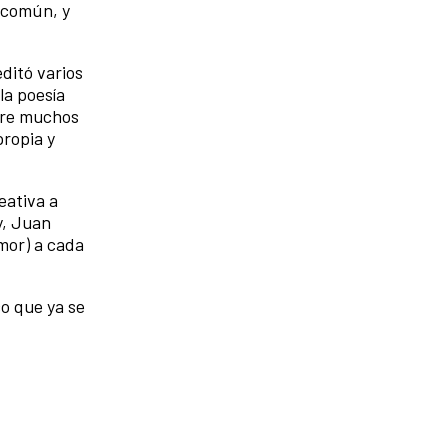
o común, y
editó varios
la poesía
tre muchos
propia y
eativa a
y, Juan
amor) a cada
o que ya se