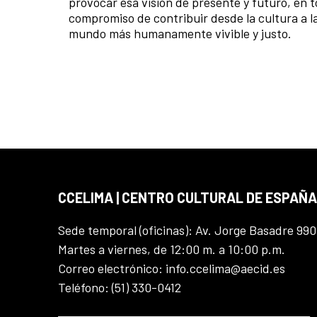
provocar esa visión de presente y futuro, en 
compromiso de contribuir desde la cultura a l
mundo más humanamente vivible y justo.
CCELIMA | CENTRO CULTURAL DE ESPAÑA
Sede temporal (oficinas): Av. Jorge Basadre 990
Martes a viernes, de 12:00 m. a 10:00 p.m.
Correo electrónico: info.ccelima@aecid.es
Teléfono: (51) 330-0412