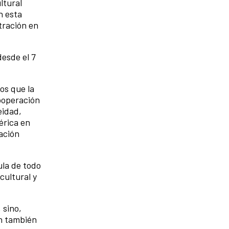
ltural
n esta
tración en
desde el 7
os que la
cooperación
eidad,
érica en
ación
ula de todo
cultural y
 sino,
an también