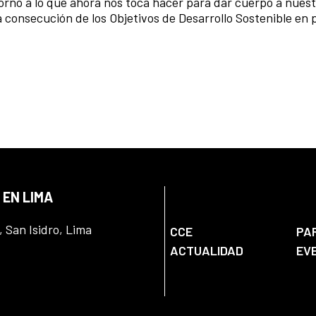
torno a lo que ahora nos toca hacer para dar cuerpo a nues
a consecución de los Objetivos de Desarrollo Sostenible en 
 EN LIMA
, San Isidro, Lima
CCE
PA
ACTUALIDAD
EV