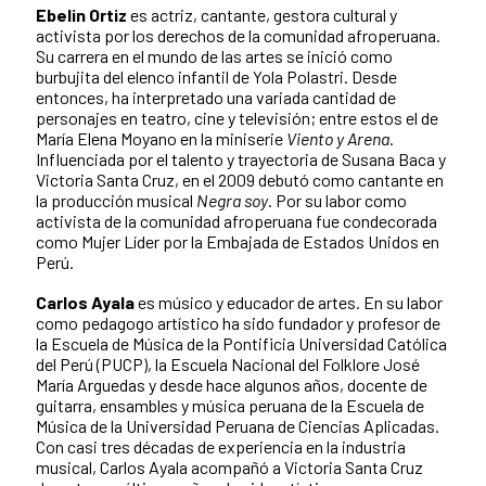
Ebelin Ortiz
es actriz, cantante, gestora cultural y
activista por los derechos de la comunidad afroperuana.
Su carrera en el mundo de las artes se inició como
burbujita del elenco infantil de Yola Polastri. Desde
entonces, ha interpretado una variada cantidad de
personajes en teatro, cine y televisión; entre estos el de
María Elena Moyano en la miniserie
Viento y Arena
.
Influenciada por el talento y trayectoria de Susana Baca y
Victoria Santa Cruz, en el 2009 debutó como cantante en
la producción musical
Negra soy
. Por su labor como
activista de la comunidad afroperuana fue condecorada
como Mujer Líder por la Embajada de Estados Unidos en
Perú.
Carlos Ayala
es músico y educador de artes. En su labor
como pedagogo artístico ha sido fundador y profesor de
la Escuela de Música de la Pontificia Universidad Católica
del Perú (PUCP), la Escuela Nacional del Folklore José
María Arguedas y desde hace algunos años, docente de
guitarra, ensambles y música peruana de la Escuela de
Música de la Universidad Peruana de Ciencias Aplicadas.
Con casi tres décadas de experiencia en la industria
musical, Carlos Ayala acompañó a Victoria Santa Cruz