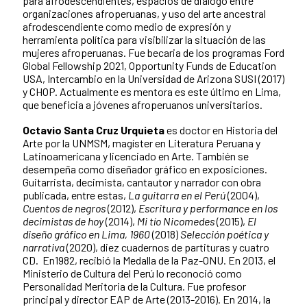
para afrodescendientes, espacios de diálogo entre
organizaciones afroperuanas, y uso del arte ancestral
afrodescendiente como medio de expresión y
herramienta política para visibilizar la situación de las
mujeres afroperuanas. Fue becaria de los programas Ford
Global Fellowship 2021, Opportunity Funds de Education
USA, Intercambio en la Universidad de Arizona SUSI (2017)
y CHOP. Actualmente es mentora es este último en Lima,
que beneficia a jóvenes afroperuanos universitarios.
Octavio Santa Cruz Urquieta
es doctor en Historia del
Arte por la UNMSM, magíster en Literatura Peruana y
Latinoamericana y licenciado en Arte. También se
desempeña como diseñador gráfico en exposiciones.
Guitarrista, decimista, cantautor y narrador con obra
publicada, entre estas,
La guitarra en el Perú
(2004),
Cuentos de negros
(2012),
Escritura y performance en los
decimistas de hoy
(2014),
Mi tío Nicomedes
(2015),
El
diseño gráfico en Lima, 1960
(2018)
Selección poética y
narrativa
(2020), diez cuadernos de partituras y cuatro
CD. En1982, recibió la Medalla de la Paz-ONU. En 2013, el
Ministerio de Cultura del Perú lo reconoció como
Personalidad Meritoria de la Cultura. Fue profesor
principal y director EAP de Arte (2013-2016). En 2014, la