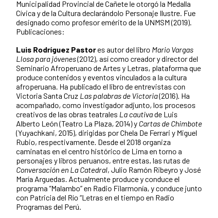
Municipalidad Provincial de Cañete le otorgó la Medalla
Cívica y de la Cultura declarándolo Personaje Ilustre. Fue
designado como profesor emérito de la UNMSM (2019).
Publicaciones:
Luis Rodríguez Pastor
es autor del libro
Mario Vargas
Llosa para jóvenes
(2012), así como creador y director del
Seminario Afroperuano de Artes y Letras, plataforma que
produce contenidos y eventos vinculados a la cultura
afroperuana. Ha publicado el libro de entrevistas con
Victoria Santa Cruz
Las palabras de Victoria
(2016). Ha
acompañado, como investigador adjunto, los procesos
creativos de las obras teatrales
La cautiva
de Luis
Alberto León (Teatro La Plaza, 2014) y
Cartas de Chimbote
(Yuyachkani, 2015), dirigidas por Chela De Ferrari y Miguel
Rubio, respectivamente. Desde el 2018 organiza
caminatas en el centro histórico de Lima en torno a
personajes y libros peruanos, entre estas, las rutas de
Conversación en La Catedral
, Julio Ramón Ribeyro y José
María Arguedas. Actualmente produce y conduce el
programa “Malambo” en Radio Filarmonía, y conduce junto
con Patricia del Río “Letras en el tiempo en Radio
Programas del Perú.