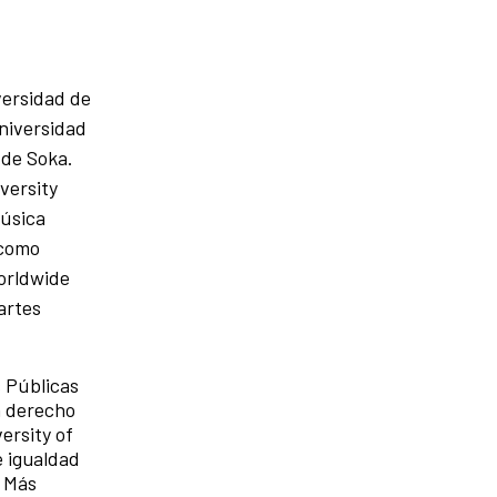
versidad de
Universidad
 de Soka.
versity
Música
 como
Worldwide
artes
s Públicas
n derecho
ersity of
e igualdad
. Más