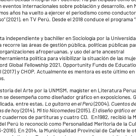
en eventos internacionales sobre población y desarrollo, en 
timos años ha vuelto a ejercer el periodismo como conductor
aso” (2021), en TV Perú. Desde el 2018 conduce el programa 
ta independiente y bachiller en Sociología por la Universid
ecorre las áreas de gestión pública, políticas públicas pa
organizaciones afroperuanas, y uso del arte ancestral
ramienta política para visibilizar la situación de las muj
ord Global Fellowship 2021, Opportunity Funds de Educati
I (2017) y CHOP. Actualmente es mentora es este último en
os.
storia del Arte por la UNMSM, magíster en Literatura Peru
n se desempeña como diseñador gráfico en exposiciones. Gu
icada, entre estas,
La guitarra en el Perú
(2004),
Cuentos de
as de hoy
(2014),
Mi tío Nicomedes
(2015),
El diseño gráfico e
z cuadernos de partituras y cuatro CD. En1982, recibió la 
 del Perú lo reconoció como Personalidad Meritoria de la Cu
3-2016). En 2014, la Municipalidad Provincial de Cañete le o