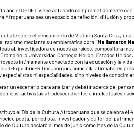
ada año el CEDET viene actuando comprometidamente con 
ura Afroperuana sea un espacio de reflexión, difusión y pro
 debate sobre el pensamiento de Victoria Santa Cruz, una d
 el racismo mediante su emblemática obra
“Me llamaron N
eatral, investigadora de nuestras raíces, compositora musi
e Drama en la Universidad Carnegie Mellon, Estados Unidos
royecto íntimamente conectado con la educación y la vida 
lud-Equilibrio-Ritmo, porque, como ella afirmaba 'es prec
especialistas ni especialidades, sino niveles de conocimien
rar un escenario para analizar y debatir acerca del pensa
adémicos, activistas afrodescendientes e intelectuales naci
stituyó el Día de la Cultura Afroperuana que se celebra el 4
ido poeta, periodista, investigador y cultor del patrimon
rio de Cultura declaró el mes de junio como Mes de la Cultu