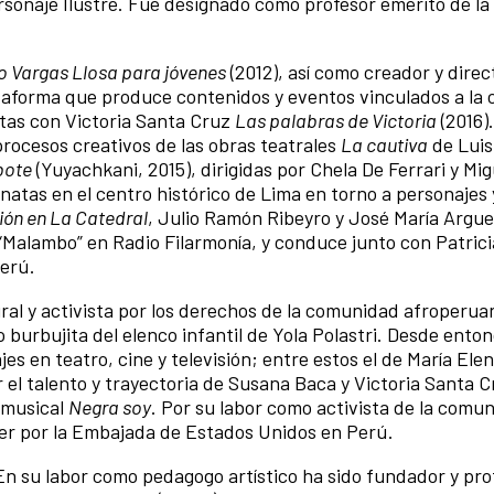
Personaje Ilustre. Fue designado como profesor emérito de 
o Vargas Llosa para jóvenes
(2012), así como creador y direc
taforma que produce contenidos y eventos vinculados a la 
stas con Victoria Santa Cruz
Las palabras de Victoria
(2016)
rocesos creativos de las obras teatrales
La cautiva
de Luis
bote
(Yuyachkani, 2015), dirigidas por Chela De Ferrari y Mig
atas en el centro histórico de Lima en torno a personajes y
ón en La Catedral
, Julio Ramón Ribeyro y José María Argu
alambo” en Radio Filarmonía, y conduce junto con Patricia
Perú.
ural y activista por los derechos de la comunidad afroperua
o burbujita del elenco infantil de Yola Polastri. Desde ento
es en teatro, cine y televisión; entre estos el de María El
r el talento y trayectoria de Susana Baca y Victoria Santa C
 musical
Negra soy
. Por su labor como activista de la comu
r por la Embajada de Estados Unidos en Perú.
n su labor como pedagogo artístico ha sido fundador y prof