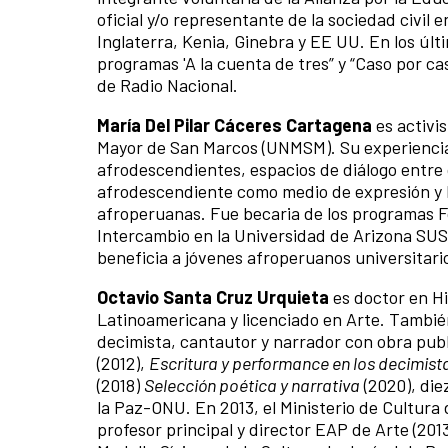
oficial y/o representante de la sociedad civil 
Inglaterra, Kenia, Ginebra y EE UU. En los úl
programas 'A la cuenta de tres” y “Caso por c
de Radio Nacional.
María Del Pilar Cáceres Cartagena
es activis
Mayor de San Marcos (UNMSM). Su experiencia r
afrodescendientes, espacios de diálogo entre 
afrodescendiente como medio de expresión y her
afroperuanas. Fue becaria de los programas F
Intercambio en la Universidad de Arizona SUS
beneficia a jóvenes afroperuanos universitari
Octavio Santa Cruz Urquieta
es doctor en Hi
Latinoamericana y licenciado en Arte. Tambié
decimista, cantautor y narrador con obra publ
(2012),
Escritura y performance en los decimist
(2018)
Selección poética y narrativa
(2020), die
la Paz-ONU. En 2013, el Ministerio de Cultura
profesor principal y director EAP de Arte (201