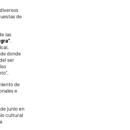
diversos
puestas de
e las
egra”
.
cal,
, de donde
del ser
iso
to”.
miento de
onales e
 de junio en
io cultural
ra