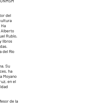
la UNMSM
tor del
cultura
. Ha
 Alberto
uel Rubio,
 libros
edas.
 del Río
na. Su
nces, ha
ena Moyano
ruz, en el
nidad
esor de la