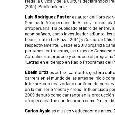
Medalla Cívica y de la Cultura declarándolo 
(2019). Publicaciones:
Luis Rodríguez Pastor
es autor del libro
Mari
Seminario Afroperuano de Artes y Letras, pla
afroperuana. Ha publicado el libro de entrevi
acompañado, como investigador adjunto, los p
León (Teatro La Plaza, 2014) y
Cartas de Chim
respectivamente. Desde el 2018 organiza camin
peruanos, entre estas, las rutas de
Conversaci
Actualmente produce y conduce el programa “M
“Letras en el tiempo en Radio Programas del 
Ebelin Ortiz
es actriz, cantante, gestora cult
carrera en el mundo de las artes se inició com
interpretado una variada cantidad de personaj
en la miniserie
Viento y Arena
. Influenciada po
2009 debutó como cantante en la producción
afroperuana fue condecorada como Mujer Líde
Carlos Ayala
es músico y educador de artes. E