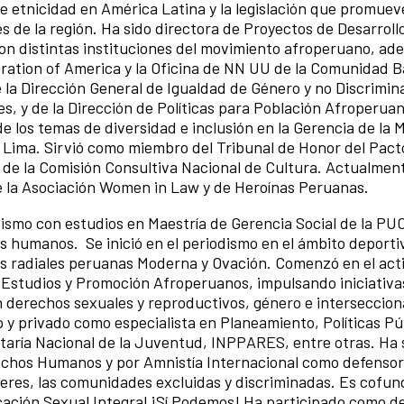
e etnicidad en América Latina y la legislación que promuev
 de la región. Ha sido directora de Proyectos de Desarroll
on distintas instituciones del movimiento afroperuano, ad
ation of America y la Oficina de NN UU de la Comunidad B
 la Dirección General de Igualdad de Género y no Discrimin
es, y de la Dirección de Políticas para Población Afroperuan
e los temas de diversidad e inclusión en la Gerencia de la M
 Lima. Sirvió como miembro del Tribunal de Honor del Pact
y de la Comisión Consultiva Nacional de Cultura. Actualmen
e la Asociación Women in Law y de Heroínas Peruanas.
dismo con estudios en Maestría de Gerencia Social de la PU
 humanos. Se inició en el periodismo en el ámbito deportiv
as radiales peruanas Moderna y Ovación. Comenzó en el act
studios y Promoción Afroperuanos, impulsando iniciativa
en derechos sexuales y reproductivos, género e interseccion
 y privado como especialista en Planeamiento, Políticas Pú
retaría Nacional de la Juventud, INPPARES, entre otras. Ha 
rechos Humanos y por Amnistía Internacional como defensor
jeres, las comunidades excluidas y discriminadas. Es cofu
ucación Sexual Integral ¡Sí Podemos! Ha participado como d