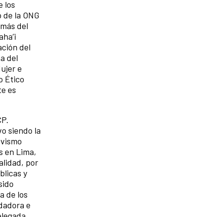
e los
o de la ONG
emás del
aha’i
ación del
a del
ujer e
o Ético
te es
CP.
o siendo la
ivismo
s en Lima,
alidad, por
blicas y
sido
a de los
ndadora e
elegada