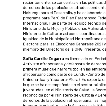
recientemente, se concentra en las políticas d
derechos de las poblaciones afrodescendientes
Makungu para el Desarrollo, y ha colaborado c
programa para Perú de Plan Parenthood Feder
Internacional. Fue parte del equipo técnico de
Ministerio de la Mujer y Poblaciones Vulnerabl
Ministerio de Cultura; así como coordinadora d
Igualdad de la Municipalidad Metropolitana de
Electoral para las Elecciones Generales 2021 
miembro del Directorio de la ONG Presente, d
Sofía Carrillo Zegarra
es licenciada en Perio
Activista afroperuana y defensora de derechos
primera mujer que narró fútbol en las emisor
afroperuano como parte de Lundu-Centro de E
Chincha (Ica) y Yapatera (Piura). Es experta 
lo que se ha desempeñado en el sector público
juventudes; en el Ministerio de Salud, la Sec
reconocida por el Ministerio de Justicia y De
derechos de la población afroperuana, las mu
integrante voluntaria de la Alianza por la Ed