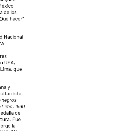
México,
a de los
“Qué hacer”
ad Nacional
ra
eres
on USA,
 Lima, que
ana y
itarrista,
 negros
n Lima, 1960
Medalla de
ltura. Fue
torgó la