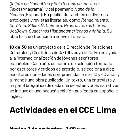
Quijote de Manhattan y Seis formas de morir en
Texas
(Anagrama); y del poemario
Nana de la
Medusa
(Espasa). Ha publicado también en diversas
antologías y revistas literarias, como
Renacimiento,
Carátula, Sibila, Ñ, Quimera, Granta, Letras Libres,
JotDown, Cuadernos Hispanoamericanos
y
Anfibia
. Su
obra ha sido traducida a nueve idiomas.
10 de 30
es un proyecto de la Dirección de Relaciones
Culturales y Científicas de AECID, cuyo objetivo es ayudar
a la internacionalización de jóvenes escritores
españoles. Cada año, un comité de selección formado
por escritores y críticos de prestigio, selecciona a diez
escritores con edades comprendidas entre 30 y 40 años y
al menos una obra publicada. Un texto, una entrevista y
un perfil biográfico de cada una de estas voces narrativas
se incluye en una pequeña edición publicada en español e
inglés.
Actividades en el CCE Lima
Martes 7 de noviembre, 7:00 p.m.