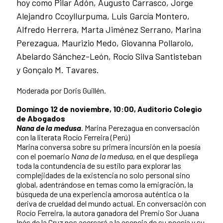
hoy como Pilar Adón, Augusto Carrasco, Jorge
Alejandro Ccoyllurpuma, Luis García Montero,
Alfredo Herrera, Marta Jiménez Serrano, Marina
Perezagua, Maurizio Medo, Giovanna Pollarolo,
Abelardo Sánchez-León, Rocío Silva Santisteban
y Gonçalo M. Tavares.
Moderada por Doris Guillén.
Domingo 12 de noviembre, 10:00, Auditorio Colegio
de Abogados
Nana de la medusa
. Marina Perezagua en conversación
con la literata Rocío Ferreira (Perú)
Marina conversa sobre su primera incursión en la poesía
con el poemario
Nana de la medusa
, en el que despliega
toda la contundencia de su estilo para explorar las
complejidades de la existencia no solo personal sino
global, adentrándose en temas como la emigración, la
búsqueda de una experiencia amorosa auténtica o la
deriva de crueldad del mundo actual. En conversación con
Rocío Ferreira, la autora ganadora del Premio Sor Juana
Inés de la Cruz nos acercará a la esencia de su poesía y su