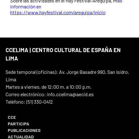
Sobre las actividades en el Hay Festival-Arequipa, m
ás
información en
https://www.hayfestival.com/arequipa/inicio
CCELIMA | CENTRO CULTURAL DE ESPAÑA EN
LIMA
Sede temporal (oficinas): Av. Jorge Basadre 990, San Isidro,
Lima
Martes a viernes, de 12:00 m. a 10:00 p.m.
Correo electrónico: info.ccelima@aecid.es
Teléfono: (51) 330-0412
CCE
PARTICIPA
PUBLICACIONES
ACTUALIDAD