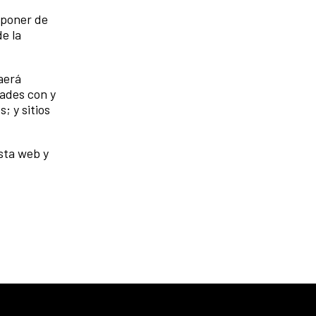
sponer de
e la
aerá
dades con y
; y sitios
sta web y