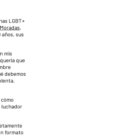
sonas LGBT+
 Moradas
,
0 años, sus
an mis
 quería que
ombre
qué debemos
olenta.
, cómo
y luchador
pletamente
en formato