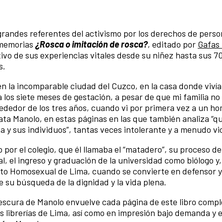
 grandes referentes del activismo por los derechos de per
 memorias
¿Rosca o imitación de rosca?
, editado por
Gafas
xivo de sus experiencias vitales desde su niñez hasta sus 7
s.
 en la incomparable ciudad del Cuzco, en la casa donde viví
a los siete meses de gestación, a pesar de que mi familia no
lrededor de los tres años, cuando vi por primera vez a un h
lata Manolo, en estas páginas en las que también analiza “
ña y sus individuos”, tantas veces intolerante y a menudo vi
o por el colegio, que él llamaba el “matadero”, su proceso de
el ingreso y graduación de la universidad como biólogo y
nto Homosexual de Lima, cuando se convierte en defensor 
su búsqueda de la dignidad y la vida plena.
y frescura de Manolo envuelve cada página de este libro com
s librerías de Lima, así como en impresión bajo demanda y 