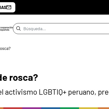
IAS
Barra de búsqueda
rosca?
de rosca?
el activismo LGBTIQ+ peruano, pr