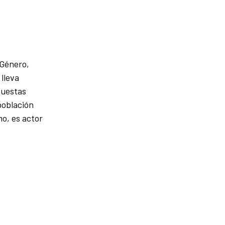
 Género,
lleva
puestas
población
mo, es actor