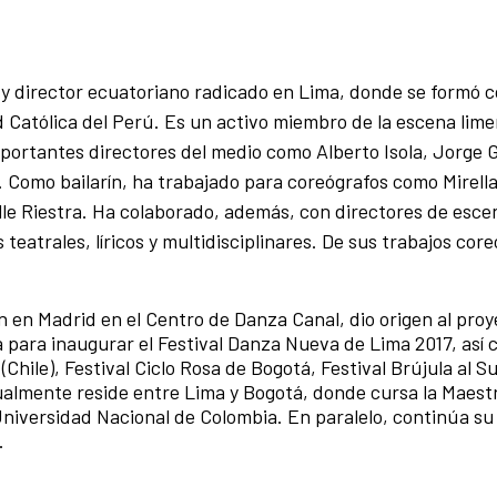
fo y director ecuatoriano radicado en Lima, donde se formó 
ad Católica del Perú. Es un activo miembro de la escena lim
portantes directores del medio como Alberto Isola, Jorge 
s. Como bailarín, ha trabajado para coreógrafos como Mirell
le Riestra. Ha colaborado, además, con directores de escen
atrales, líricos y multidisciplinares. De sus trabajos core
 en Madrid en el Centro de Danza Canal, dio origen al proy
 para inaugurar el Festival Danza Nueva de Lima 2017, así
 (Chile), Festival Ciclo Rosa de Bogotá, Festival Brújula al Su
almente reside entre Lima y Bogotá, donde cursa la Maestr
 Universidad Nacional de Colombia. En paralelo, continúa su
.