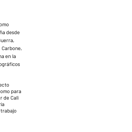
como
eña desde
Guerra,
a Carbone,
a en la
ográficos
ecto
 como para
r de Cali
ía
 trabajo