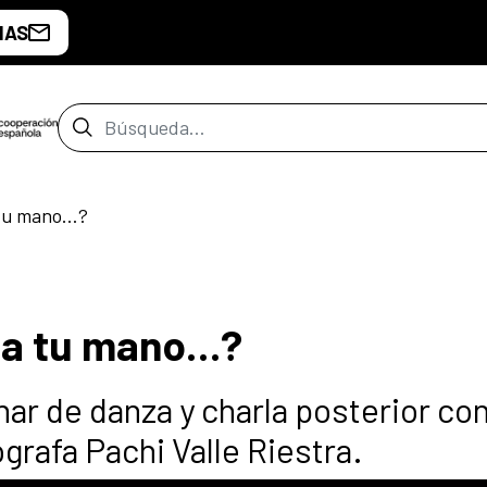
IAS
Barra de búsqueda
 tu mano…?
ha tu mano…?
ar de danza y charla posterior con
eógrafa Pachi Valle Riestra.