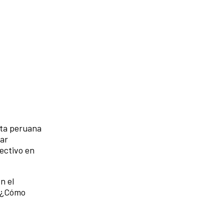
eta peruana
nar
ectivo en
n el
? ¿Cómo