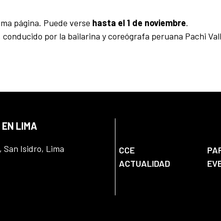
isma página. Puede verse
hasta el 1 de noviembre
.
, conducido por la bailarina y coreógrafa peruana Pachi Vall
 EN LIMA
, San Isidro, Lima
CCE
PA
ACTUALIDAD
EV