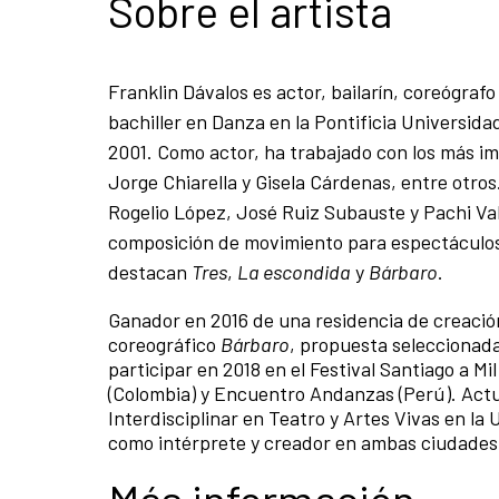
Sobre el artista
Franklin Dávalos es actor, bailarín, coreógra
bachiller en Danza en la Pontificia Universid
2001. Como actor, ha trabajado con los más im
Jorge Chiarella y Gisela Cárdenas, entre otro
Rogelio López, José Ruiz Subauste y Pachi Val
composición de movimiento para espectáculos te
destacan
Tres
,
La escondida
y
Bárbaro
.
Ganador en 2016 de una residencia de creación
coreográfico
Bárbaro
, propuesta seleccionada
participar en 2018 en el Festival Santiago a Mil
(Colombia) y Encuentro Andanzas (Perú). Actu
Interdisciplinar en Teatro y Artes Vivas en la
como intérprete y creador en ambas ciudades