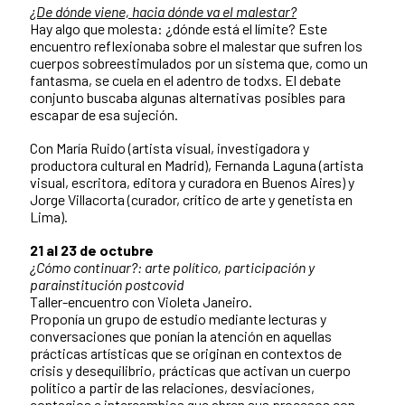
¿De dónde viene, hacia dónde va el malestar?
Hay algo que molesta: ¿dónde está el límite? Este
encuentro reflexionaba sobre el malestar que sufren los
cuerpos sobreestimulados por un sistema que, como un
fantasma, se cuela en el adentro de todxs. El debate
conjunto buscaba algunas alternativas posibles para
escapar de esa sujeción.
Con María Ruido (artista visual, investigadora y
productora cultural en Madrid), Fernanda Laguna (artista
visual, escritora, editora y curadora en Buenos Aires) y
Jorge Villacorta (curador, crítico de arte y genetista en
Lima).
21 al 23 de octubre
¿Cómo continuar?: arte político, participación y
parainstitución postcovid
Taller-encuentro con Violeta Janeiro.
Proponía un grupo de estudio mediante lecturas y
conversaciones que ponían la atención en aquellas
prácticas artísticas que se originan en contextos de
crisis y desequilibrio, prácticas que activan un cuerpo
político a partir de las relaciones, desviaciones,
contagios e intercambios que abren sus procesos con