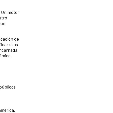
. Un motor
stro
 un
icación de
ficar esos
encarnada,
émico.
 públicos
américa.