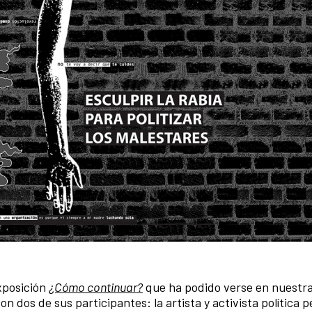
exposición
¿Cómo continuar?
que ha podido verse en nuestra
n dos de sus participantes: la artista y activista política 