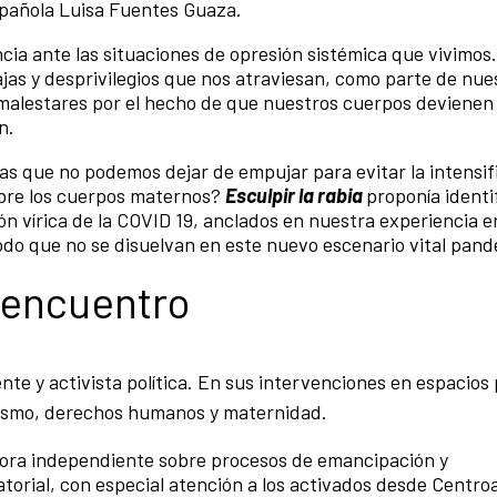
 española Luisa Fuentes Guaza.
cia ante las situaciones de opresión sistémica que vivimos
ajas y desprivilegios que nos atraviesan, como parte de nue
 malestares por el hecho de que nuestros cuerpos devienen
n.
vas que no podemos dejar de empujar para evitar la intensif
obre los cuerpos maternos?
Esculpir la rabia
proponía identi
ión vírica de la COVID 19, anclados en nuestra experiencia 
odo que no se disuelvan en este nuevo escenario vital pand
l encuentro
ente y activista política. En sus intervenciones en espacios
nismo, derechos humanos y maternidad.
dora independiente sobre procesos de emancipación y
atorial, con especial atención a los activados desde Centro