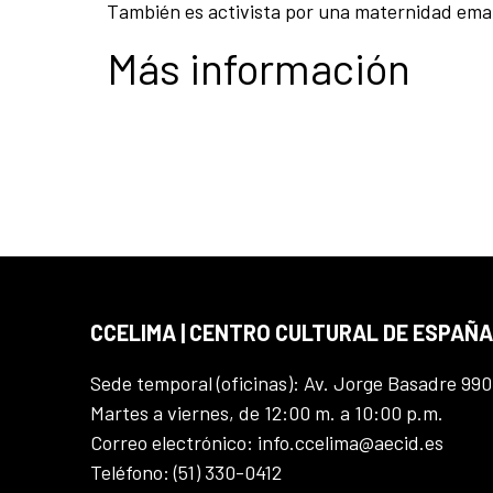
También es activista por una maternidad ema
Más información
CCELIMA | CENTRO CULTURAL DE ESPAÑA
Sede temporal (oficinas): Av. Jorge Basadre 990
Martes a viernes, de 12:00 m. a 10:00 p.m.
Correo electrónico: info.ccelima@aecid.es
Teléfono: (51) 330-0412