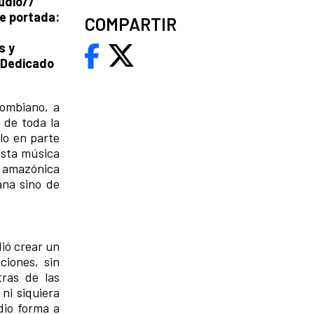
udio//
de portada:
COMPARTIR
s y
* Dedicado
lombiano, a
 de toda la
lo en parte
 esta música
la amazónica
ana sino de
dió crear un
ciones, sin
ras de las
ni siquiera
dio forma a