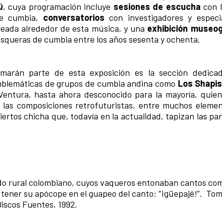
ú
, cuya programación incluye
sesiones de escucha
con l
 de cumbia,
conversatorios
con investigadores y especi
reada alrededor de esta música, y una
exhibición museog
y disqueras de cumbia entre los años sesenta y ochenta.
rmarán parte de esta exposición es la sección dedic
mblemáticas de grupos de cumbia andina como
Los Shapi
Ventura, hasta ahora desconocido para la mayoría, quien
, las composiciones retrofuturistas, entre muchos eleme
ciertos chicha que, todavía en la actualidad, tapizan las pa
o rural colombiano, cuyos vaqueros entonaban cantos com
 a tener su apócope en el guapeo del canto: “¡güepajé!”. To
 Discos Fuentes, 1992.