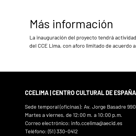
Más información
La inauguración del proyecto tendrá actividade
del CCE Lima, con aforo limitado de acuerdo a 
CCELIMA | CENTRO CULTURAL DE ESPAÑA
Sede temporal (oficinas): Av. Jorge Basadre 990
Martes a viernes, de 12:00 m. a 10:00 p.m.
Correo electrónico: info.ccelima@aecid.es
Teléfono: (51) 330-0412