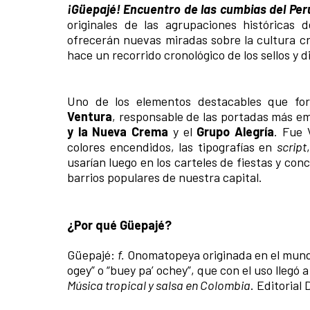
¡Güepajé! Encuentro de las cumbias del Per
originales de las agrupaciones históricas
ofrecerán nuevas miradas sobre la cultura c
hace un recorrido cronológico de los sellos 
Uno de los elementos destacables que fo
Ventura
,
responsable de las portadas más e
y la Nueva Crema
y el
Grupo Alegría
. Fue 
colores encendidos, las tipografías en
script
usarían luego en los carteles de fiestas y con
barrios populares de nuestra capital.
¿Por qué Güepajé?
Güepajé:
f.
Onomatopeya originada en el mund
ogey” o “buey pa’ ochey”, que con el uso llegó
Música tropical y salsa en Colombia
. Editorial