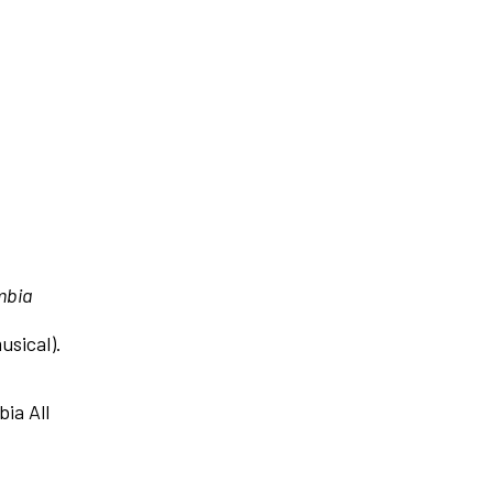
umbia
usical).
ia All