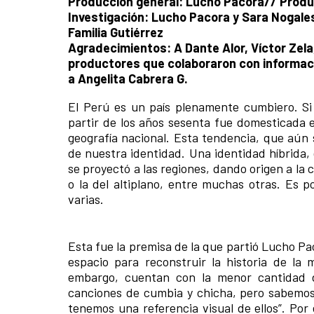
Producción general: Lucho Pacora// Produc
Investigación: Lucho Pacora y Sara Nogale
Familia Gutiérrez
Agradecimientos: A Dante Alor, Víctor Zela
productores que colaboraron con informació
a Angelita Cabrera G.
El Perú es un país plenamente cumbiero. Si 
partir de los años sesenta fue domesticada en
geografía nacional. Esta tendencia, que aún 
de nuestra identidad. Una identidad híbrida, 
se proyectó a las regiones, dando origen a la
o la del altiplano, entre muchas otras. Es 
varias.
Esta fue la premisa de la que partió Lucho Pa
espacio para reconstruir la historia de la
embargo, cuentan con la menor cantidad d
canciones de cumbia y chicha, pero sabemos 
tenemos una referencia visual de ellos”. Por