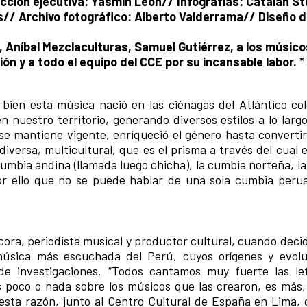
ción ejecutiva: Yasmín León// Infografías: Catalán St
s// Archivo fotográfico: Alberto Valderrama// Diseño 
, Aníbal Mezclaculturas, Samuel Gutiérrez, a los músico
n y a todo el equipo del CCE por su incansable labor. 
bien esta música nació en las ciénagas del Atlántico co
 nuestro territorio, generando diversos estilos a lo largo
se mantiene vigente, enriqueció el género hasta convertir
diversa, multicultural, que es el prisma a través del cual
 cumbia andina (llamada luego chicha), la cumbia norteña, 
por ello que no se puede hablar de una sola cumbia peru
cora, periodista musical y productor cultural, cuando deci
 música más escuchada del Perú, cuyos orígenes y evolu
e investigaciones. “Todos cantamos muy fuerte las let
poco o nada sobre los músicos que las crearon, es más, 
 esta razón, junto al
Centro Cultural de España
en Lima, 