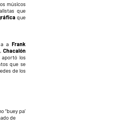
os músicos
alistas que
ráfica
que
ada a
Frank
s
,
Chacalón
 aportó los
ntos que se
redes de los
o “buey pa’
mado de