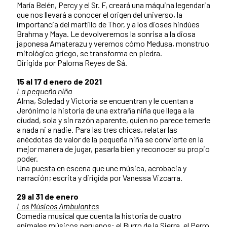
María Belén, Percy y el Sr. F, creará una máquina legendaria
que nos llevará a conocer el origen del universo, la
importancia del martillo de Thor, y a los dioses hindúes
Brahma y Maya. Le devolveremos la sonrisa a la diosa
japonesa Amaterazu y veremos cómo Medusa, monstruo
mitológico griego, se transforma en piedra.
Dirigida por Paloma Reyes de Sá.
15 al 17 d enero de 2021
La pequeña niña
Alma, Soledad y Victoria se encuentran y le cuentan a
Jerónimo la historia de una extraña niña que llega a la
ciudad, sola y sin razón aparente, quien no parece temerle
a nada ni a nadie. Para las tres chicas, relatar las
anécdotas de valor de la pequeña niña se convierte en la
mejor manera de jugar, pasarla bien y reconocer su propio
poder.
Una puesta en escena que une música, acrobacia y
narración; escrita y dirigida por Vanessa Vizcarra.
29 al 31 de enero
Los Músicos Ambulantes
Comedia musical que cuenta la historia de cuatro
animales músicos peruanos: el Burro de la Sierra, el Perro