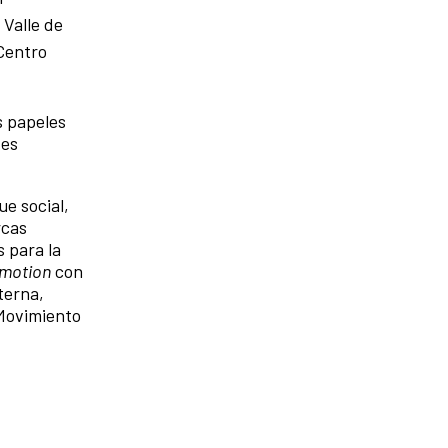
 Valle de
Centro
s papeles
des
e social,
rcas
s para la
 motion
con
terna,
 Movimiento