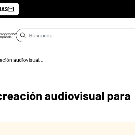
IAS
Barra de búsqueda
¡Anímate! Taller de creación audiovisual para formadores
creación audiovisual para