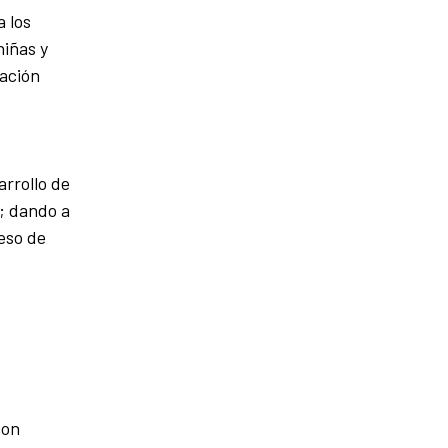
a los
niñas y
zación
arrollo de
n; dando a
ceso de
con