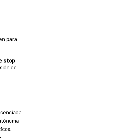
gen para
e stop
esión de
licenciada
 Autónoma
ticos,
n