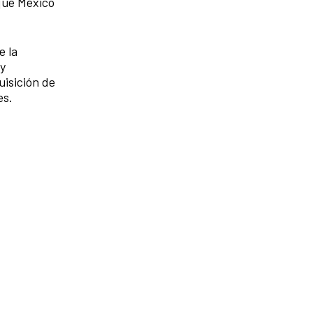
 que México
e la
 y
uisición de
es.